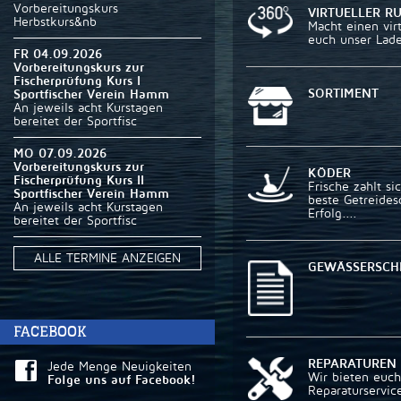
Vorbereitungskurs
VIRTUELLER 
Herbstkurs&nb
Macht einen vir
euch unser Lade
FR 04.09.2026
Vorbereitungskurs zur
Fischerprüfung Kurs I
SORTIMENT
Sportfischer Verein Hamm
An jeweils acht Kurstagen
bereitet der Sportfisc
MO 07.09.2026
Vorbereitungskurs zur
KÖDER
Fischerprüfung Kurs II
Frische zahlt si
Sportfischer Verein Hamm
beste Getreides
An jeweils acht Kurstagen
Erfolg....
bereitet der Sportfisc
ALLE TERMINE ANZEIGEN
GEWÄSSERSCH
FACEBOOK
REPARATUREN
Jede Menge Neuigkeiten
Wir bieten euch
Folge uns auf Facebook!
Reparaturservice