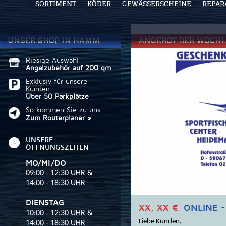
SORTIMENT
KÖDER
GEWÄSSERSCHEINE
REPAR
UNSER SHOP IN HAMM
ANGEBOT DER WOCHE
Riesige Auswahl
Angelzubehör auf 200 qm
Exklusiv für unsere
Kunden
Über 50 Parkplätze
So kommen Sie zu uns
Zum Routerplaner »
UNSERE
ÖFFNUNGSZEITEN
MO/MI/DO
09:00 - 12:30 UHR &
14:00 - 18:30 UHR
DIENSTAG
XX, XX €
ONLINE -
10:00 - 12:30 UHR &
Liebe Kunden,
14:00 - 18:30 UHR