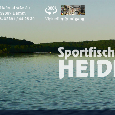
Hafenstraße 30
59067 Hamm
02381 / 44 25 39
Virtueller Rundgang