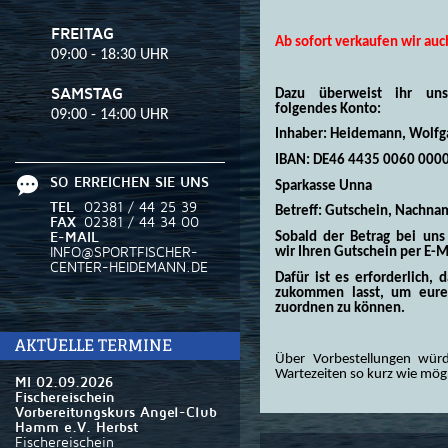
FREITAG
Ab sofort verkaufen wir au
09:00 - 18:30 UHR
SAMSTAG
Dazu überweist ihr uns
folgendes Konto:
09:00 - 14:00 UHR
Inhaber: Heidemann, Wolfg
IBAN: DE46 4435 0060 000
SO ERREICHEN SIE UNS
Sparkasse Unna
TEL
02381 / 44 25 39
Betreff: Gutschein, Nachna
FAX
02381 / 44 34 00
Sobald der Betrag bei uns
E-MAIL
wir Ihren Gutschein per E-M
INFO@SPORTFISCHER-
CENTER-HEIDEMANN.DE
Dafür ist es erforderlich, 
zukommen lasst, um eure 
zuordnen zu können.
AKTUELLE TERMINE
Über Vorbestellungen wür
Wartezeiten so kurz wie mögl
MI 02.09.2026
Fischereischein
Vorbereitungskurs Angel-Club
Hamm e.V. Herbst
Fischereischein