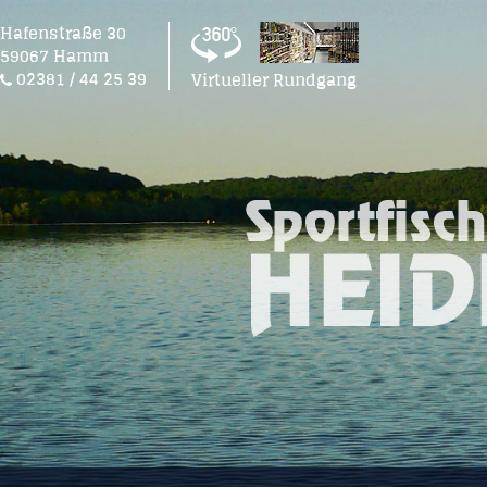
Hafenstraße 30
59067 Hamm
02381 / 44 25 39
Virtueller Rundgang