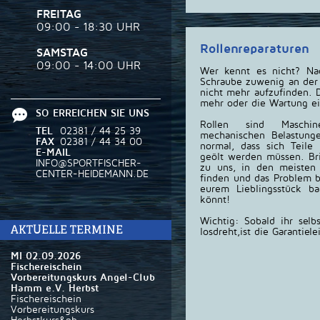
FREITAG
09:00 - 18:30 UHR
Rollenreparaturen
SAMSTAG
09:00 - 14:00 UHR
Wer kennt es nicht? N
Schraube zuwenig an der 
nicht mehr aufzufinden. D
mehr oder die Wartung ein
SO ERREICHEN SIE UNS
Rollen sind Maschi
TEL
02381 / 44 25 39
mechanischen Belastunge
FAX
02381 / 44 34 00
normal, dass sich Teile
E-MAIL
geölt werden müssen. Br
INFO@SPORTFISCHER-
zu uns, in den meisten
CENTER-HEIDEMANN.DE
finden und das Problem b
eurem Lieblingsstück b
könnt!
Wichtig: Sobald ihr selb
AKTUELLE TERMINE
losdreht,ist die Garantiele
MI 02.09.2026
Fischereischein
Vorbereitungskurs Angel-Club
Hamm e.V. Herbst
Fischereischein
Vorbereitungskurs