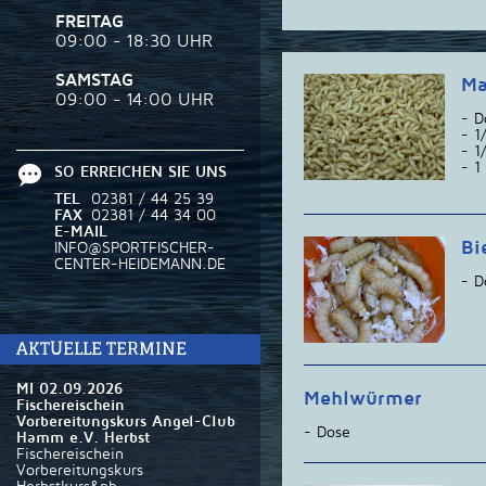
FREITAG
09:00 - 18:30 UHR
SAMSTAG
Ma
09:00 - 14:00 UHR
- D
- 1
- 1
- 1
SO ERREICHEN SIE UNS
TEL
02381 / 44 25 39
FAX
02381 / 44 34 00
E-MAIL
Bi
INFO@SPORTFISCHER-
CENTER-HEIDEMANN.DE
- D
AKTUELLE TERMINE
MI 02.09.2026
Mehlwürmer
Fischereischein
Vorbereitungskurs Angel-Club
- Dose
Hamm e.V. Herbst
Fischereischein
Vorbereitungskurs