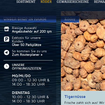
SORTIMENT
KÖDER
GEWÄSSERSCHEINE
REPAR
UNSER SHOP IN HAMM
Köder
Riesige Auswahl
Angelzubehör auf 200 qm
Exklusiv für unsere
Kunden
Über 50 Parkplätze
So kommen Sie zu uns
Zum Routerplaner »
UNSERE
ÖFFNUNGSZEITEN
MO/MI/DO
09:00 - 12:30 UHR &
14:00 - 18:30 UHR
DIENSTAG
Tigernüsse
10:00 - 12:30 UHR &
14:00 - 18:30 UHR
Frische zahlt sich aus! Wi