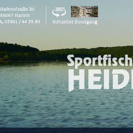
Hafenstraße 30
59067 Hamm
02381 / 44 25 39
Virtueller Rundgang